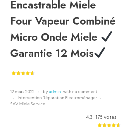
Encastrable Miele
Four Vapeur Miele
Congélateur Miele
Plaque Cuisson Miele
Four Vapeur Combiné
RÉPARATION
Hotte Aspirante Miele
Micro Onde Miele
Machine à Café Miele
Garantie 12 Mois
Réparer Lave-Vaisselle
RÉPARATEUR
SAV Lave-Linge
SAV
Réparation Sèche-Linge
Réparation Four
12 mars 2022
by
admin
with
no comment
Intervention Réparation Electroménager
SAV MIELE TARIF
SERVICE CLIENTS
Réparation Micro Onde
SAV Miele Service
Réparation Induction
4.3 . 175 votes
Réparation Plaque Cuisson