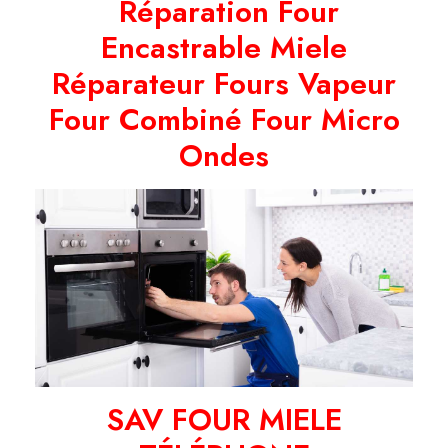
Réparation Four
Réparation Hotte
Encastrable Miele
Réparation Réfrigérateur
Réparateur Fours Vapeur
Four Combiné Four Micro
Réparation Congélateur
Ondes
Réparation Cave à Vin
Réparation Machine à Café
SAV FOUR MIELE